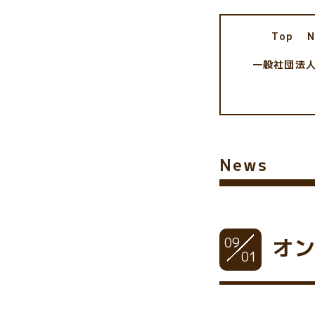
Top
一般社団法
News
09
オ
01