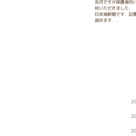
先月ですが保護者向
材いただきました．
日本海新聞です．記
読めます．．
2
2
2