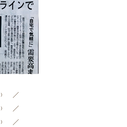
1）
3）
5）